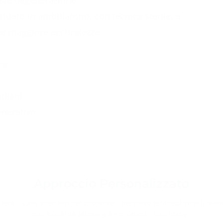
della degenerazione.
ttuato in ambulatorio, con tecnica sterile, a
na maggiore accuratezza.
ra
idiani
enerativo
Approccio Personalizzato
luterà il caso specifico per proporre il percorso terapeutico più idon
più moderne tecnologie e protocolli riabilitativi.