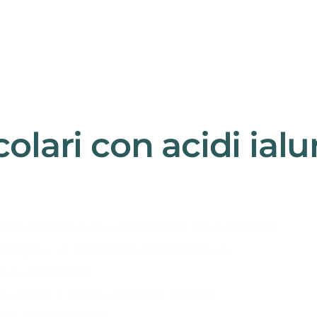
icolari con acidi ialu
nte presente nelle articolazioni, fondamentale
rtilagine. Le infiltrazioni permettono di
usa dell'artrosi.
on artrosi o dolore articolare cronico,