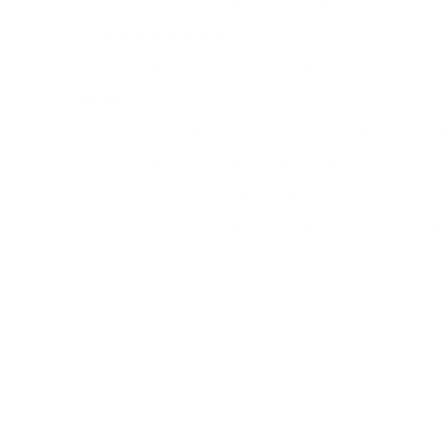
soprattutto nelle fasi iniziali e intermedie 
Come si eseguono:
Il trattamento viene effe
mano libera o sotto guida ecografica per u
Benefici:
• Riduzione del dolore progressiva e duratu
• Migliore scorrimento articolare
• Maggiore funzionalità nei movimenti quot
• Possibile rallentamento del processo deg
Il Dott. Fiore va