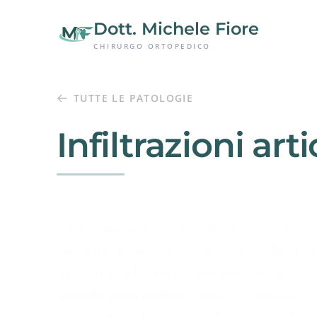
Passa al contenuto principale
Dott. Michele Fiore
CHIRURGO ORTOPEDICO
TUTTE LE PATOLOGIE
Infiltrazioni art
L'acido ialuronico è una sostanza naturalme
per la lubrificazione e la protezione della ca
ripristinarne la qualità quando si riduce a ca
Quando sono indicate:
Ideali nei pazienti c