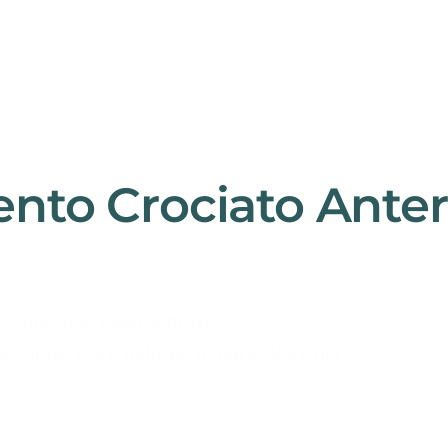
nto Crociato Anter
soprattutto negli sportivi.
truzione, ma è indicato in particolare nei