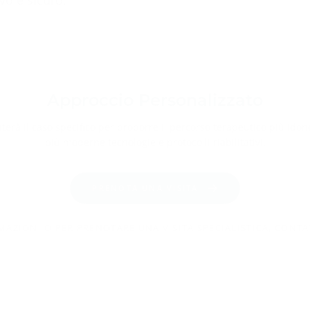
ivo e sicuro.
Approccio Personalizzato
luterà il caso specifico per proporre il percorso terapeutico più idon
più moderne tecnologie e protocolli riabilitativi.
PRENOTA UNA VISITA
AZIONI O PER PRENOTARE UNA VISITA SPECIALISTICA, CONTA