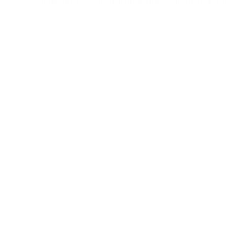
Il beneficio è il ritorno a uno stile di vita att
Il Dott. Fiore va
PER MAGGIORI INFORM