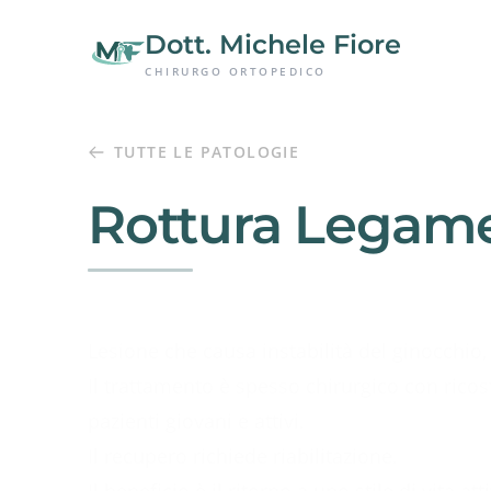
Passa al contenuto principale
Dott. Michele Fiore
CHIRURGO ORTOPEDICO
TUTTE LE PATOLOGIE
Rottura Legame
Lesione che causa instabilità del ginocchio, 
Il trattamento è spesso chirurgico con ricos
pazienti giovani e attivi.
Il recupero richiede riabilitazione.