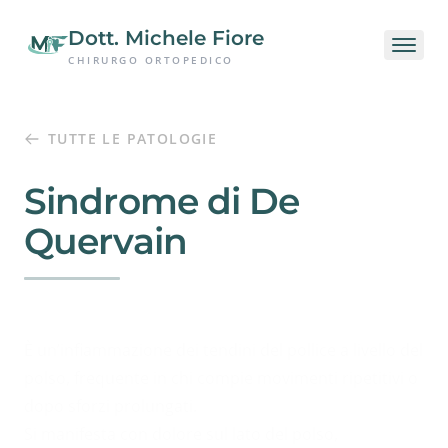
Passa al contenuto principale
Dott. Michele Fiore
CHIRURGO ORTOPEDICO
TUTTE LE PATOLOGIE
Sindrome di De
Quervain
È un’infiammazione dei tendini del pollice a livello del
polso, frequente in chi compie movimenti ripetitivi o
dopo sforzi prolungati.
Si manifesta con dolore sul lato del polso,