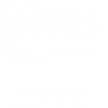
dolenti o antiestetici.
Il trattamento consiste nell’asportazione chirurgica
in anestesia locale, seguita da analisi istologica.
L’intervento è indicato quando la lesione cresce, dà
fastidio o necessita di diagnosi certa.
Il recupero è rapido, con ritorno immediato alle
attività.
Il beneficio è la rimozione definitiva della lesione e la
tranquillità diagnostica.
Approccio Personalizzato
Il Dott. Fiore valuterà il caso specifico per proporre il
percorso terapeutico più idoneo, utilizzando le più