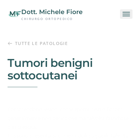
Passa al contenuto principale
Dott. Michele Fiore
CHIRURGO ORTOPEDICO
TUTTE LE PATOLOGIE
Tumori benigni
sottocutanei
Comprendono lesioni come lipomi, cisti o fibromi,
generalmente non pericolose ma talvolta fastidiose
o in crescita.
Possono presentarsi come noduli palpabili, talvolta