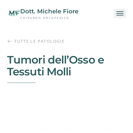
Passa al contenuto principale
Dott. Michele Fiore
CHIRURGO ORTOPEDICO
TUTTE LE PATOLOGIE
Tumori dell’Osso e
Tessuti Molli
Comprendono lesioni benigne o maligne che
possono causare dolore o gonfiore.
Richiedono diagnosi specialistica con indagini
strumentali di secondo livello (TC, RM, PET) e biopsia,